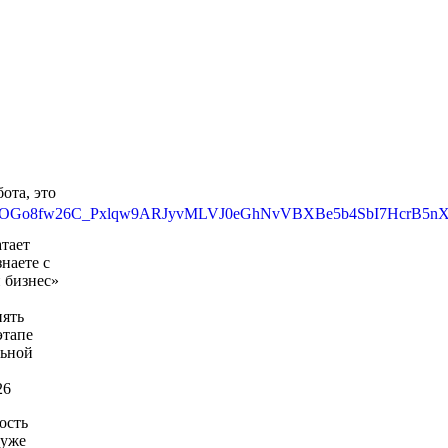
ота, это
атает
наете с
 бизнес»
нять
этапе
льной
26
ость
 уже