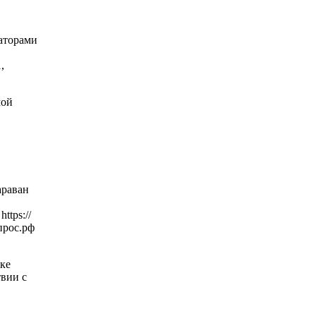
раторами
,
мой
араван
tps://
прос.рф
ке
вии с