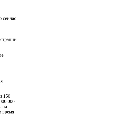
о сейчас
истрации
ие
т
ля
з 150
000 000
ь на
о время