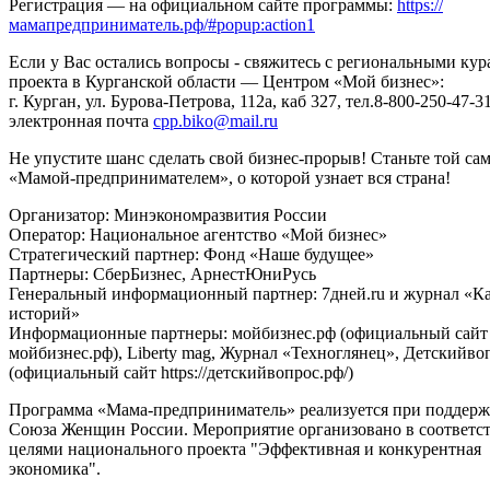
Регистрация — на официальном сайте программы:
https://
мамапредприниматель.рф/#popup:action1
Если у Вас остались вопросы - свяжитесь с региональными ку
проекта в Курганской области — Центром «Мой бизнес»:
г. Курган, ул. Бурова-Петрова, 112а, каб 327, тел.8-800-250-47-31
электронная почта
cpp.biko@mail.ru
Не упустите шанс сделать свой бизнес-прорыв! Станьте той са
«Мамой-предпринимателем», о которой узнает вся страна!
Организатор: Минэкономразвития России
Оператор: Национальное агентство «Мой бизнес»
Стратегический партнер: Фонд «Наше будущее»
Партнеры: СберБизнес, АрнестЮниРусь
Генеральный информационный партнер: 7дней.ru и журнал «К
историй»
Информационные партнеры: мойбизнес.рф (официальный сайт ht
мойбизнес.рф), Liberty mag, Журнал «Техноглянец», Детскийво
(официальный сайт https://детскийвопрос.рф/)
Программа «Мама-предприниматель» реализуется при поддерж
Союза Женщин России. Мероприятие организовано в соответст
целями национального проекта "Эффективная и конкурентная
экономика".