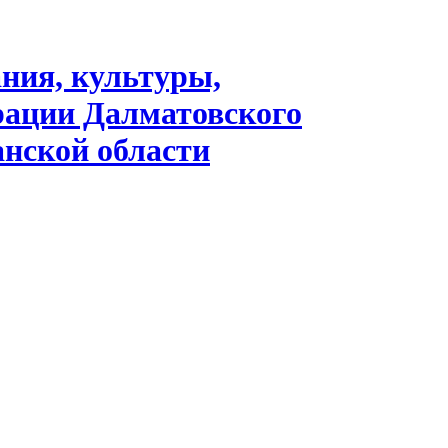
ания, культуры,
рации Далматовского
нской области