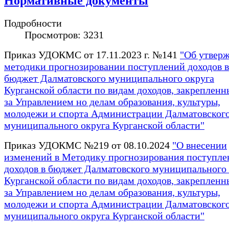
Нормативные документы
Подробности
Просмотров: 3231
Приказ УДОКМС от 17.11.2023 г. №141
"Об утвер
методики прогнозировании поступлений доходов в
бюджет Далматовского муниципального округа
Курганской области по видам доходов, закрепленн
за Управлением но делам образования, культуры,
молодежи и спорта Администрации Далматовског
муниципального округа Курганской области"
Приказ УДОКМС №219 от 08.10.2024
"О внесении
изменений в Методику прогнозирования поступле
доходов в бюджет Далматовского муниципального 
Курганской области по видам доходов, закрепленн
за Управлением но делам образования, культуры,
молодежи и спорта Администрации Далматовског
муниципального округа Курганской области"